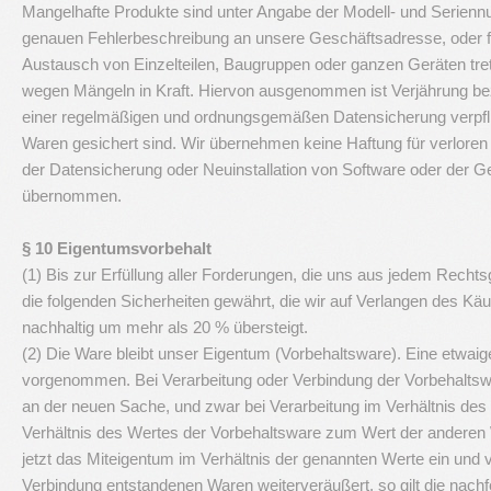
Mangelhafte Produkte sind unter Angabe der Modell- und Serienn
genauen Fehlerbeschreibung an unsere Geschäftsadresse, oder fal
Austausch von Einzelteilen, Baugruppen oder ganzen Geräten tre
wegen Mängeln in Kraft. Hiervon ausgenommen ist Verjährung bezüg
einer regelmäßigen und ordnungsgemäßen Datensicherung verpflic
Waren gesichert sind. Wir übernehmen keine Haftung für verlore
der Datensicherung oder Neuinstallation von Software oder der G
übernommen.
§ 10 Eigentumsvorbehalt
(1) Bis zur Erfüllung aller Forderungen, die uns aus jedem Recht
die folgenden Sicherheiten gewährt, die wir auf Verlangen des Kä
nachhaltig um mehr als 20 % übersteigt.
(2) Die Ware bleibt unser Eigentum (Vorbehaltsware). Eine etwai
vorgenommen. Bei Verarbeitung oder Verbindung der Vorbehaltswar
an der neuen Sache, und zwar bei Verarbeitung im Verhältnis de
Verhältnis des Wertes der Vorbehaltsware zum Wert der anderen 
jetzt das Miteigentum im Verhältnis der genannten Werte ein und 
Verbindung entstandenen Waren weiterveräußert, so gilt die nach