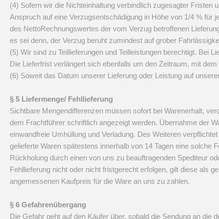
(4) Sofern wir die Nichteinhaltung verbindlich zugesagter Fristen
Anspruch auf eine Verzugsentschädigung in Höhe von 1/4 % für 
des NettoRechnungswertes der vom Verzug betroffenen Lieferun
es sei denn, der Verzug beruht zumindest auf grober Fahrlässigkei
(5) Wir sind zu Teillieferungen und Teilleistungen berechtigt. Bei Lie
Die Lieferfrist verlängert sich ebenfalls um den Zeitraum, mit dem 
(6) Soweit das Datum unserer Lieferung oder Leistung auf unser
§ 5 Liefermenge/ Fehllieferung
Sichtbare Mengendifferenzen müssen sofort bei Warenerhalt, ver
dem Frachtführer schriftlich angezeigt werden. Übernahme der War
einwandfreie Umhüllung und Verladung. Des Weiteren verpflichtet 
gelieferte Waren spätestens innerhalb von 14 Tagen eine solche F
Rückholung durch einen von uns zu beauftragenden Spediteur oder T
Fehllieferung nicht oder nicht fristgerecht erfolgen, gilt diese als
angemessenen Kaufpreis für die Ware an uns zu zahlen.
§ 6 Gefahrenübergang
Die Gefahr geht auf den Käufer über, sobald die Sendung an die