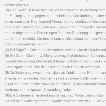
Vorbehaltsware.
(3) Der Käufer ist berechtigt, die Vorbehaltsware im ordnungsge
im Zahlungsverzug gegenüber uns befindet. Verpfändungen oder 
einem sonstigen Rechtsgrund (Versicherung, unerlaubte Handlung
sämtlicher Saldoforderungen aus Kontokorrent) tritt der Käufer bere
an uns abgetretenen Forderungen für seine Rechnung im eigenen Na
vornehmen möchte. Die Einziehungsermächtigung kann nur widerr
ordnungsgemäß nachkommt.
(4) Bei Zugriffen Dritter auf die Vorbehaltsware wird der Käufer 
(5) Gerät der Käufer in Zahlungsverzug, liegt drohender Zahlungsve
wesentliche vertragliche Verpflichtungen schuldhaft nicht, sind w
Herausgabeansprüche des Käufers gegen Dritte zu verlangen.
(6) Zu Sicherungszwecken erhalten wir Zutritt zu den Räumen un
erhalten wir auf erstes Anfordern eine Debitoren- Saldenliste mit
(7) In der Zurücknahme sowie in der Pfändung der Vorbehaltsware d
Verbraucherkreditgesetz Anwendung findet.
(8) Die Sicherheiten erstrecken sich auch auf Waren, die im Rah
Insolvenzverwalter gefordert und/oder erworben werden. 9. Die