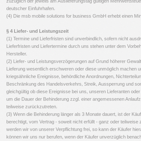
zuzüglich der jeweils am Auslieferungstag gültigen Mehrwertste
deutscher Einfuhrhafen.
(4) Die msb mobile solutions for business GmbH erhebt einen M
§ 4 Liefer- und Leistungszeit
(1) Termine und Lieferfristen sind unverbindlich, sofern nicht aus
Lieferfristen und Liefertermine durch uns stehen unter dem Vorbeha
Hersteller.
(2) Liefer- und Leistungsverzögerungen auf Grund höherer Gewal
Lieferung wesentlich erschweren oder diese unmöglich machen und
kriegsähnliche Ereignisse, behördliche Anordnungen, Nichtertei
Beschränkung des Handelsverkehrs, Streik, Aussperrung und sons
gleichgültig ob diese Ereignisse bei uns, unseren Lieferanten oder 
um die Dauer der Behinderung zzgl. einer angemessenen Anlaufzei
teilweise zurückzutreten.
(3) Wenn die Behinderung länger als 3 Monate dauert, ist der Kä
berechtigt, vom Vertrag - soweit nicht erfüllt - ganz oder teilweise
werden wir von unserer Verpflichtung frei, so kann der Käufer h
können wir uns nur berufen, wenn der Käufer unverzüglich benach