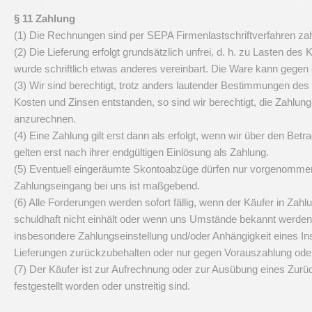
§ 11 Zahlung
(1) Die Rechnungen sind per SEPA Firmenlastschriftverfahren zahlba
(2) Die Lieferung erfolgt grundsätzlich unfrei, d. h. zu Lasten de
wurde schriftlich etwas anderes vereinbart. Die Ware kann gege
(3) Wir sind berechtigt, trotz anders lautender Bestimmungen de
Kosten und Zinsen entstanden, so sind wir berechtigt, die Zahlung
anzurechnen.
(4) Eine Zahlung gilt erst dann als erfolgt, wenn wir über den 
gelten erst nach ihrer endgültigen Einlösung als Zahlung.
(5) Eventuell eingeräumte Skontoabzüge dürfen nur vorgenommen 
Zahlungseingang bei uns ist maßgebend.
(6) Alle Forderungen werden sofort fällig, wenn der Käufer in Zah
schuldhaft nicht einhält oder wenn uns Umstände bekannt werden,
insbesondere Zahlungseinstellung und/oder Anhängigkeit eines Ins
Lieferungen zurückzubehalten oder nur gegen Vorauszahlung oder
(7) Der Käufer ist zur Aufrechnung oder zur Ausübung eines Zurü
festgestellt worden oder unstreitig sind.