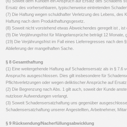
(6) Soweit dem Kunden ein Anspruch auf Ersatz des Schadens sta
Ersatz des vorhersehbaren, typischerweise eintretenden Schaden
(7) Die Haftung wegen schuldhafter Verletzung des Lebens, des Kö
Haftung nach dem Produkthaftungsgesetz.
(8) Soweit nicht vorstehend etwas Abweichendes geregelt ist , is
(9) Die Verjährungsfrist für Mängelansprüche beträgt 12 Monate,
(19) Die Verjährungsfrist im Fall eines Lieferregresses nach den §
Ablieferung der mangelhaften Sache.
§ 8 Gesamthaftung
(1) Eine weitergehende Haftung auf Schadensersatz als in § 7.6 
Anspruchs ausgeschlossen. Dies gilt insbesondere für Schadens
Pflichtverletzungen oder wegen deliktischer Ansprüche auf Ers
(2) Die Begrenzung nach Abs. 1 gilt auch, soweit der Kunde anste
nutzloser Aufwendungen verlangt.
(3) Soweit Schadensersatzhaftung uns gegenüber ausgeschlossen od
Schadensersatzhaftung unserer Angestellten, Arbeitnehmer, Mitarbe
§ 9 Rücksendung/Nacherfüllungsabwicklung