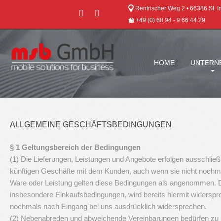
Rentrischer Weg 2 • 66386 St. I
+49 (0) 68 94 - 9 66 44 29
HOME
UNTERN
ALLGEMEINE GESCHÄFTSBEDINGUNGEN
§ 1 Geltungsbereich der Bedingungen
(1) Die Lieferungen, Leistungen und Angebote erfolgen ausschließ
künftigen Geschäfte mit dem Kunden, auch wenn sie nicht nochm
Ware oder Leistung gelten diese Bedingungen als angenommen. 
insbesondere Einkaufsbedingungen, wird bereits hiermit widerspro
nochmals nach Eingang bei uns ausdrücklich widersprechen.
(2) Nebenabreden und abweichende Vereinbarungen bedürfen zu ih