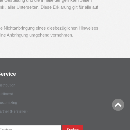
e Gestaltung und die Inhalte der gelinkten Seiten
. aller Unterseiten. Diese Erklärung gilt für alle auf
le Nichtanbringung eines diesbezüglichen Hinweises
n eine Anbringung umgehend vornehmen.
Service
istribution
ulfilment
ustomizing
artner (Hersteller)
uchen
Suchen