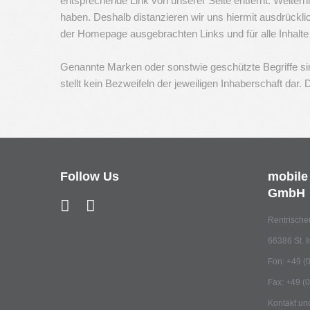
entsprechende Link von unserer Seite entfernt. Weiterhi
haben. Deshalb distanzieren wir uns hiermit ausdrücklich 
der Homepage ausgebrachten Links und für alle Inhalte
Genannte Marken oder sonstwie geschützte Begriffe sin
stellt kein Bezweifeln der jeweiligen Inhaberschaft 
Follow
Us
mobile
GmbH
Rentrische
66386 St. I
Fon: +49 (0
Fax: +49 (0
Kontakt un