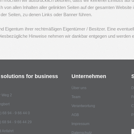
n möchten wir ausdrücklich betonen, dass wir keinerlei Einfluss auf di
von allen Inhalten aller gelinkten Seiten auf der gesamten Website inkl
 der Seiten, zu denen Links oder Banner führen.
d Eigentum ihrer rechtmäßigen Eigentümer / Besitzer. Eine eventuel
dar. Diesbezügliche Hinweise nehmen wir dankbar entgegen und werde
solutions
for
business
Unternehmen
Über uns
D
r Weg 2
Team
F
ngbert
Verantwortung
C
) 68 94 - 9 66 44 0
AGB
P
) 68 94 - 9 66 44 29
Impressum
S
d Anfahrt
Datenschutz