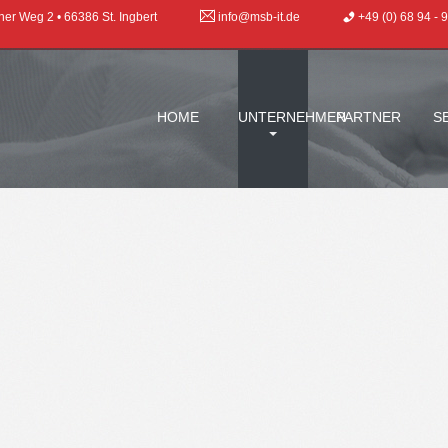
her Weg 2 • 66386 St. Ingbert
info@msb-it.de
+49 (0) 68 94 - 
HOME
UNTERNEHMEN
PARTNER
S